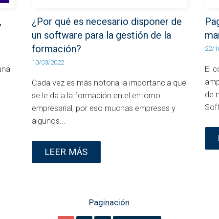
,
¿Por qué es necesario disponer de
Pag
un software para la gestión de la
ma
formación?
22/1
10/03/2022
una
El 
ampl
Cada vez es más notoria la importancia que
de 
se le da a la formación en el entorno
Soft
empresarial; por eso muchas empresas y
algunos...
LEER MÁS
Paginación