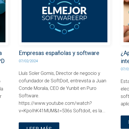
a
Empresas españolas y software
¿Ap
PD
int
07/02/2024
07/0
Lluís Soler Gomis, Director de negocio y
cofundador de SoftDoit, entrevista a Juan
e
Est
Conde Morala, CEO de Yunbit en Puro
la
ele
Software.
r
sof
https://www.youtube.com/watch?
apli
v=KpoIhK41MUM&t=536s Softdoit, es la...
LEER MÁS