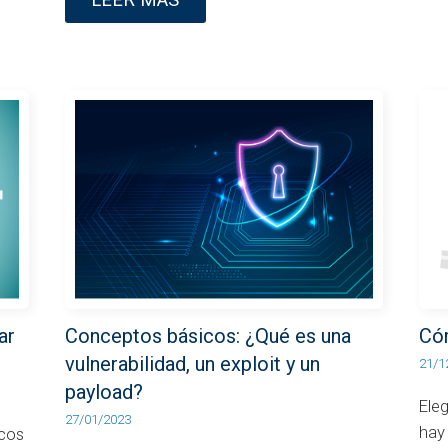
ar
Conceptos básicos: ¿Qué es una
Có
vulnerabilidad, un exploit y un
21/1
payload?
Ele
27/01/2023
hay
icos