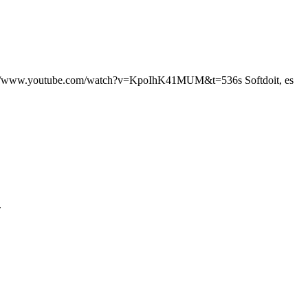
https://www.youtube.com/watch?v=KpoIhK41MUM&t=536s Softdoit, es
.