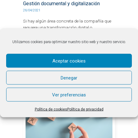
Gestión documental y digitalización
26/04/2021
Si hay algún área concreta de la compañía que
requiere una transformación digital o
digitalización, esta es la gestión del
conocimiento. Gestión del conocimiento...
Utilizamos cookies para optimizar nuestro sitio web y nuestro servicio.
LEER MÁS
Aceptar cookies
Denegar
Ver preferencias
Política de cookies
Política de privacidad