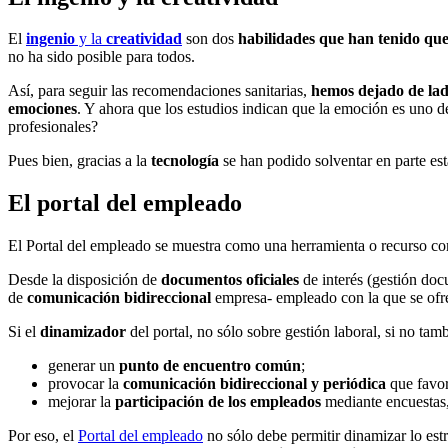
El
ingenio
y la
creatividad
son dos
habilidades que han tenido qu
no ha sido posible para todos.
Así, para seguir las recomendaciones sanitarias,
hemos dejado de lad
emociones
. Y ahora que los estudios indican que la emoción es uno d
profesionales?
Pues bien, gracias a la
tecnología
se han podido solventar en parte es
El portal del empleado
El Portal del empleado se muestra como una herramienta o recurso co
Desde la disposición de
documentos oficiales
de interés (gestión doc
de
comunicación bidireccional
empresa- empleado con la que se ofr
Si el
dinamizador
del portal, no sólo sobre gestión laboral, si no ta
generar un
punto de encuentro común
;
provocar la
comunicación bidireccional y periódica
que favor
mejorar la
participación de los empleados
mediante encuestas,
Por eso, el
Portal del empleado
no sólo debe permitir dinamizar lo e