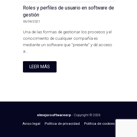
Roles y perfiles de usuario en software de
gestión
06/04/2021
Una de las formas de gestionar los procesos y el
conocimiento de cualquier compañía es
mediante un software que “presente” y dé acceso
a...
LEER MÁS
elmejorsoftwareerp
- Copyright © 2026
Aviso legal
Política de privacidad
Política de cookies